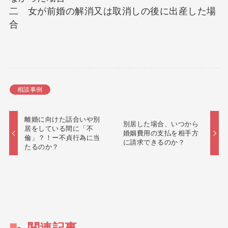
二 女が前婚の解消又は取消しの後に出産した場
合
相談事例
離婚に向けた話合いや別
別居した場合、いつから
居をしている間に「不
婚姻費用の支払を相手方
倫」？！ー不貞行為に当
に請求できるのか？
たるのか？
関連記事