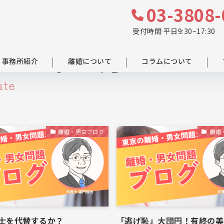
03-3808-
受付時間 平日9:30~17:30
2016年12月
事務所紹介
離婚について
コラムについて
ate
離婚・男女ブログ
離婚
護士を代替するか？
「逃げ恥」大団円！有終の美