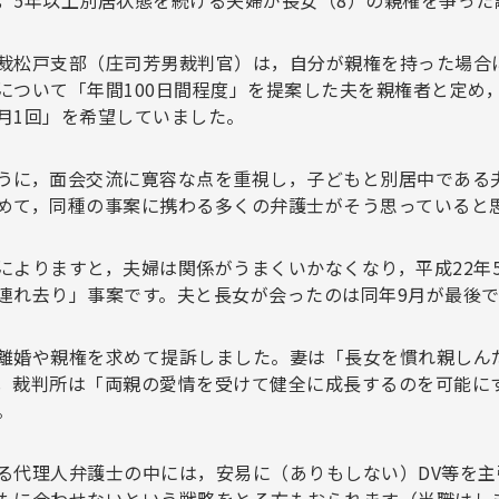
，5年以上別居状態を続ける夫婦が長女（8）の親権を争った
裁松戸支部（庄司芳男裁判官）は，自分が親権を持った場合
について「年間100日間程度」を提案した夫を親権者と定め
月1回」を希望していました。
うに，面会交流に寛容な点を重視し，子どもと別居中である
めて，同種の事案に携わる多くの弁護士がそう思っていると
によりますと，夫婦は関係がうまくいかなくなり，平成22年
連れ去り」事案です。夫と長女が会ったのは同年9月が最後
婚や親権を求めて提訴しました。妻は「長女を慣れ親しん
，裁判所は「両親の愛情を受けて健全に成長するのを可能に
。
る代理人弁護士の中には，安易に（ありもしない）DV等を