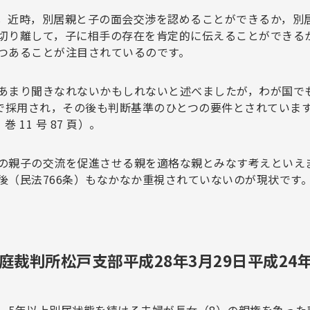
，近時，別居親と子の面会交渉を認めることができるか，別
切り離して，子に相手の存在を肯定的に伝えることができる
つあることが注目されているのです。
あまり聞きなれないかもしれないと述べましたが，わが国でも，東京高決
頁で採用され，その後も判断基準のひとつの要件とされています（東
 巻 11 号 87 頁）。
の親子の交流を促進させる親を適格な親とみなす考えといえ
後（民法766条）もなかなか重視されていないのが現状です
庭裁判所松戸支部平成28年3月29日平成24