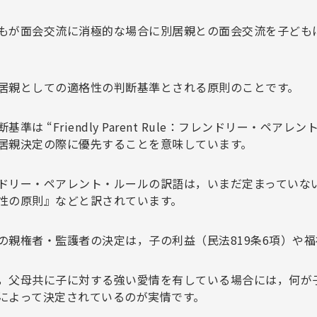
もが面会交流に消極的な場合に別居親との面会交流を子ども
居親としての適格性の判断基準とされる原則のことです。
基準は “Friendly Parent Rule：フレンドリー・
居親決定の際に優先することを意味しています。
ドリー・ペアレント・ルールの訳語は，いまだ定まっていな
性の原則』などと訳されています。
の親権者・監護者の決定は，子の利益（民法819条6項）や
，父母共に子に対する強い愛情を有している場合には，何が
によって決定されているのが実情です。