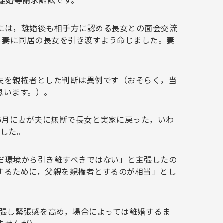
離婚等請求訴訟です。
には，離婚後も相手方に認める長女との面会交流
，妻に同居の長女を引き渡すよう命じました。妻
夫を親権者とした判断は異例です（おそらく，当
思います。）。
5月に妻が夫に無断で長女と実家に戻った，いわ
でした。
だ環境から引き離すべきではない」と主張したの
するために，父親を親権者とするのが相当」とし
主張し緊張感を高め，場合によっては離婚するま