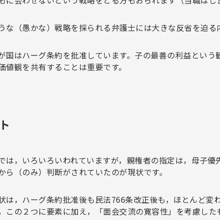
もに会わせないという戦略をとる方もおられます（当職はし
うな（愚かな）戦略を採られる弁護士には大きな反省を迫る
が国はハーグ条約を批准しています。子の最善の利益という
価値観を共有することは重要です。
ト
では，いろいろいわれていますが，親権者の指定は，母子優
から（のみ）判断がされていたのが現状です。
状は，ハーグ条約批准後も民法766条改正後も，ほとんど変
，この２つに要素に加え，「面会交流の寛容性」を考慮した