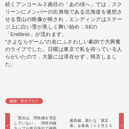
続くアンコール２曲目の「あの頃へ」では，スク
リーンにメンバーの出身地である北海道を連想さ
せる雪山の映像が映され，エンディングはステー
ジ上に白い雪が美しく舞い始め，SEの
「Endless」が流れます。
“さよならゲーム”の名にふさわしい劇的で大興奮
のライブでした。日曜は東京で私を待っている人
らがいたので，大阪には滞在せず，帰京しまし
た。
離婚・男女ブログ
「憲法は、同性婚を否定
最高裁，新たな「算定
していない」 同性内縁
表」を発表（１２月２３
カップル巡る訴訟で画期