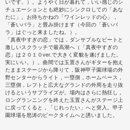
いです。）。ようやく日が暮れて，いい感じのシ
チュエーションとも絶妙にシンクロしての「あな
たに」。お待ちかねの「ワインレッドの心」，
「蒼いバラ」と畳み掛けます（今回の「蒼いバ
ラ」はぐっと来ましたね。）。
「真夜中すぎの恋」では，ダンサブルなビートと
激しいスクラッチで最高潮へ（「真夜中すぎの
恋」は２０１０ver.で大きく変貌を遂げました。
実にいい。）。曲間では玉置さんがギターを抱え
たままステージから降りて，阪神甲子園球場の外
野センターからライト，一塁側，ホームベース，
三塁側，レフトと広大なグランドの外周を走り抜
けるというサプライズが。場内はさらに熱狂し，
ロングランニングを終えた玉置さんがステージ上
に戻ってくると，「じれったい」へと突入。甲子
園球場を怒涛のピークタイムへと誘いました。