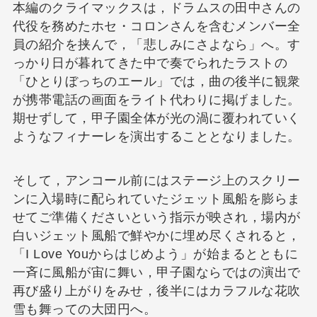
本編のクライマックスは，ドラムスの田中さんの
代役を務めたホセ・コロンさんを含むメンバー全
員の紹介を挟んで，「悲しみにさよなら」へ。す
っかり日が暮れてきた中で奏でられたラストの
「ひとりぼっちのエール」では，曲の後半に観衆
が携帯電話の画面をライト代わりに掲げました。
期せずして，甲子園全体が光の渦に覆われていく
ようなフィナーレを演出することとなりました。
そして，アンコール前にはステージ上のスクリー
ンに入場時に配られていたジェット風船を膨らま
せてご準備くださいという指示が映され，場内が
白いジェット風船で鮮やかに埋め尽くされると，
「I Love Youからはじめよう」が始まるとともに
一斉に風船が宙に舞い，甲子園ならではの演出で
再び盛り上がりをみせ，後半にはカラフルな花吹
雪も舞っての大団円へ。