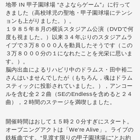
地帯 IN 甲子園球場 “さよならゲーム”』に行って
きました（高校球児の聖地・甲子園球場にテンシ
ョンも上がりました。）。
１９８５年８月の横浜スタジアム公演（DVDで何
度も視ました。）以来３４年ぶりのスタジアムラ
イブで３万８０００人を動員したそうです（この
３万８０００分の１になれたことを光栄に思いま
す。）。
脳内出血によるリハビリ中のドラムス・田中裕二
さんはいませんでしたが（もちろん，魂はドラム
スティックに投影されていました。），アンコー
ルを含む全２２曲（SEのEndlessを含めると２４
曲），２時間のステージを満喫しました。
開催時間はおして１５時２０分すぎにスタート。
オープニングアクトは「We’re Alive」。ライブの
鉄板曲です。“見渡す限りの甲子園球場に”とお約