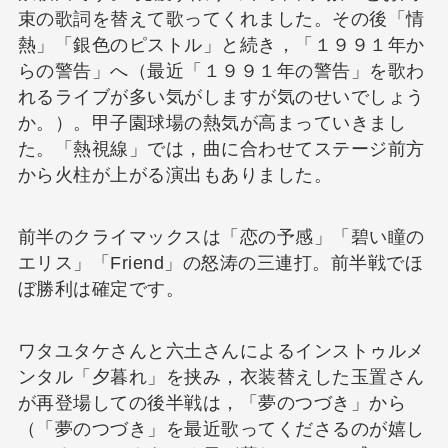
束の歌詞を替えて歌ってくれました。その後「情
熱」「銀色のピストル」と続き，「１９９１年か
らの警告」へ（最近「１９９１年の警告」を歌わ
れるライブが多い気がしますが気のせいでしょう
か。）。甲子園球場の熱気が高まっていきまし
た。「熱視線」では，曲に合わせてステージ前方
から火柱が上がる演出もありました。
前半のクライマックスは「恋の予感」「碧い瞳の
エリス」「Friend」の怒涛の三連打。前半戦でほ
ぼ勝利は確定です。
ワタユタケさんと六土さんによるインストゥルメ
ンタル「夕暮れ」を挟み，衣装替えした玉置さん
が再登場しての後半戦は，「夢のつづき」から
（「夢のつづき」を最近歌ってくださるのが嬉し