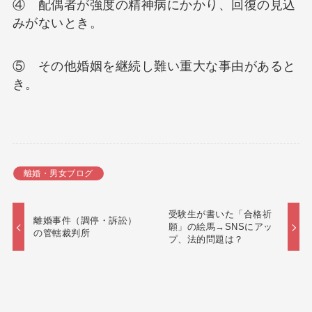
④ 配偶者が強度の精神病にかかり、回復の見込
みがないとき。
⑤ その他婚姻を継続し難い重大な事由があると
き。
離婚・男女ブログ
受験生が書いた「合格祈
離婚事件（調停・訴訟）
願」の絵馬→SNSにアッ
の管轄裁判所
プ、法的問題は？