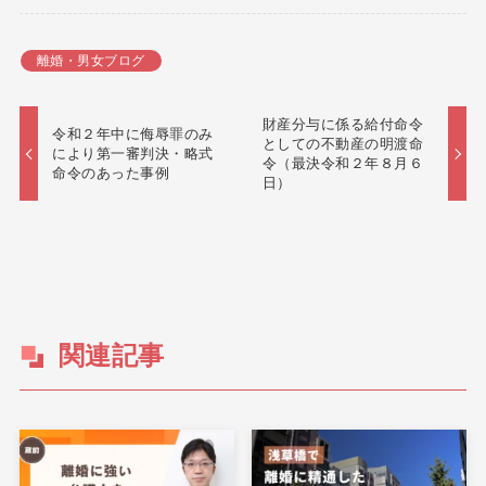
離婚・男女ブログ
財産分与に係る給付命令
令和２年中に侮辱罪のみ
としての不動産の明渡命
により第一審判決・略式
令（最決令和２年８月６
命令のあった事例
日）
関連記事