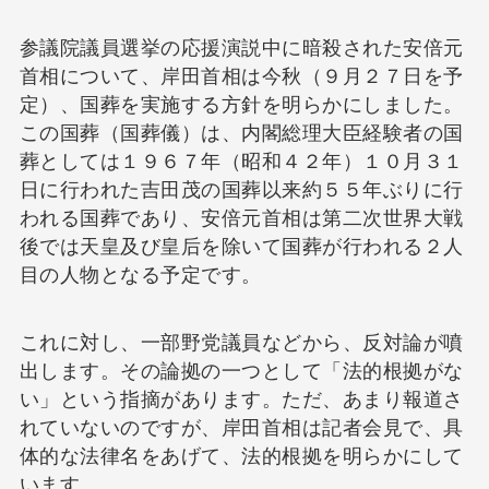
参議院議員選挙の応援演説中に暗殺された安倍元
首相について、岸田首相は今秋（９月２７日を予
定）、国葬を実施する方針を明らかにしました。
この国葬（国葬儀）は、内閣総理大臣経験者の国
葬としては１９６７年（昭和４２年）１０月３１
日に行われた吉田茂の国葬以来約５５年ぶりに行
われる国葬であり、安倍元首相は第二次世界大戦
後では天皇及び皇后を除いて国葬が行われる２人
目の人物となる予定です。
これに対し、一部野党議員などから、反対論が噴
出します。その論拠の一つとして「法的根拠がな
い」という指摘があります。ただ、あまり報道さ
れていないのですが、岸田首相は記者会見で、具
体的な法律名をあげて、法的根拠を明らかにして
います。