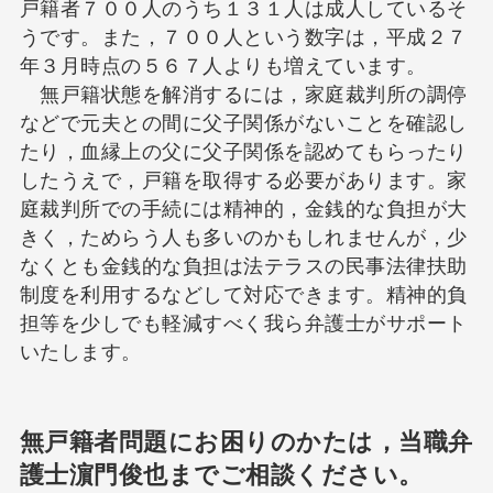
戸籍者７００人のうち１３１人は成人しているそ
うです。また，７００人という数字は，平成２７
年３月時点の５６７人よりも増えています。
無戸籍状態を解消するには，家庭裁判所の調停
などで元夫との間に父子関係がないことを確認し
たり，血縁上の父に父子関係を認めてもらったり
したうえで，戸籍を取得する必要があります。家
庭裁判所での手続には精神的，金銭的な負担が大
きく，ためらう人も多いのかもしれませんが，少
なくとも金銭的な負担は法テラスの民事法律扶助
制度を利用するなどして対応できます。精神的負
担等を少しでも軽減すべく我ら弁護士がサポート
いたします。
無戸籍者問題にお困りのかたは，当職弁
護士濵門俊也までご相談ください。