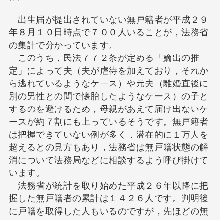
出生届が提出されていない無戸籍者が平成２９
年８月１０日時点で７００人いることが，法務省
の集計で分かっています。
このうち，民法７７２条が定める「嫡出の推
定」によって夫（夫が虐待を加えており，それか
ら逃れているようなケース）や元夫（離婚直後に
別の男性との間で懐胎したようなケース）の子と
するのを避けるため，母親があえて届け出ないケ
ースが約７割にも上っているそうです。無戸籍者
は把握できていない例が多く，潜在的に１万人を
超えるとの見方もあり，法務省は無戸籍状態の解
消について法務局などに相談するよう呼び掛けて
います。
法務省が統計を取り始めた平成２６年以降に把
握した無戸籍者の累計は１４２６人です。判明後
に戸籍を取得した人もいるのですが，先ほどの無