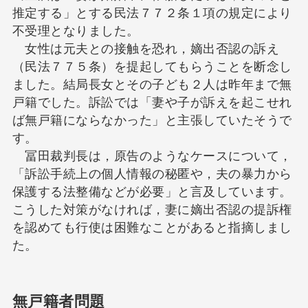
推定する」とする民法７７２条１項の規定により
不受理となりました。
女性は元夫との接触を恐れ，嫡出否認の訴え
（民法７７５条）を提起してもらうことを断念し
ました。結局長女とその子ども２人は昨年まで無
戸籍でした。訴訟では「妻や子が訴えを起こせれ
ば無戸籍にならなかった」と主張していたそうで
す。
冨田裁判長は，原告のようなケースについて，
「訴訟手続上の個人情報の秘匿や，夫の暴力から
保護する法整備などが必要」と言及しています。
こうした対策がなければ，妻に嫡出否認の提訴権
を認めても行使は困難なことがあると指摘しまし
た。
無戸籍者問題