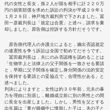
代の女性と長女，孫２人が国を相手に計２２０万
円の損害賠償を求めた訴訟の判決が平成２９年１
１月２９日，神戸地方裁判所で下されました。冨
田一彦裁判長は「規定は合憲」と述べ，請求を棄
却しました。原告側は控訴する方針だそうです。
原告側代理人の弁護士によると，嫡出否認規定
の違憲性を争う訴訟は全国で初めてだそうです。
冨田裁判長は，夫にのみ否認権を認めることは
「生物学上と法律上の父子関係を一致させる要請
と，早期に父子関係を確定し身分関係の法的安定
を保持する要請との妥協点で，合理性がある」と
述べました。
判決によりますと，女性は約３０年前，元夫の暴
力を理由に別居し，離婚成立前に別の男性との間
に長女を出産しました。しかし，男性を父とする
出生届は「妻が婚姻中に懐胎した子は，夫の子と