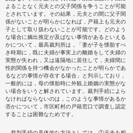
よることなく元夫との父子関係を争うことが可能
とされています。その結果，元夫との間に父子関
係がないことが明らかになれば，戸籍上も元夫の
子として取り扱わないことが可能です。どのよう
な場合に嫡出推定が及ばない事情があるといえる
かについて，最高裁判所は，「妻が子を懐胎すべ
き時期に，既に夫婦が事実上の離婚をして夫婦の
実態が失われ，又は遠隔地に居住して，夫婦間に
性的関係を持つ機会がなかったことが明らかであ
るなどの事情が存在する場合」と判示しており，
一般的には，母の懐胎時に外観上婚姻の実態がな
い場合をいうと解されています。裁判手続によら
なければならないのは，このような事情があるか
否かについて，市区町村の戸籍窓口で調査し認定
することは困難なためです。
裁判手続の具体的な方法としては，①元夫を相